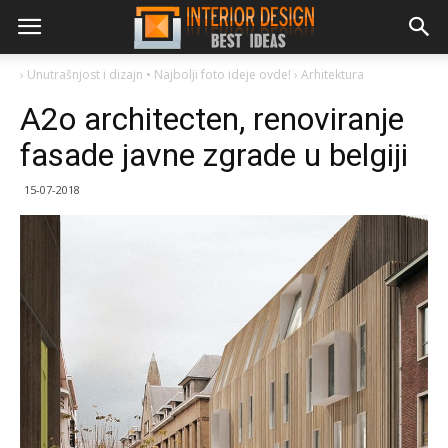
›
Unutrašnjost i dizajn • Najbolji foto ideje ovde!
›
Arhitektura
A2o architecten, renoviranje
fasade javne zgrade u belgiji
15-07-2018