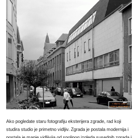
Ako pogledate staru fotografiju eksterijera zgrade, rad koji
studira studio je primetno vidljiv. Zgrada je postala modernija i
postala je manje vidljivija od spoljnog izgleda susednih zgrada i