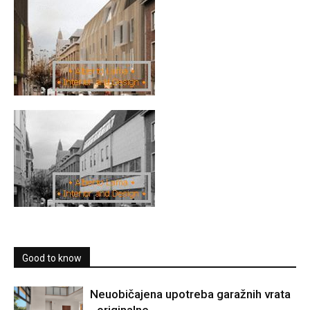
Good to know
Neuobičajena upotreba garažnih vrata
- originalne