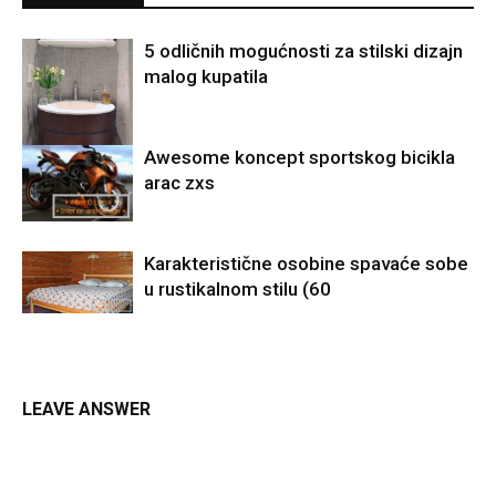
5 odličnih mogućnosti za stilski dizajn
malog kupatila
Awesome koncept sportskog bicikla
arac zxs
Karakteristične osobine spavaće sobe
u rustikalnom stilu (60
LEAVE ANSWER