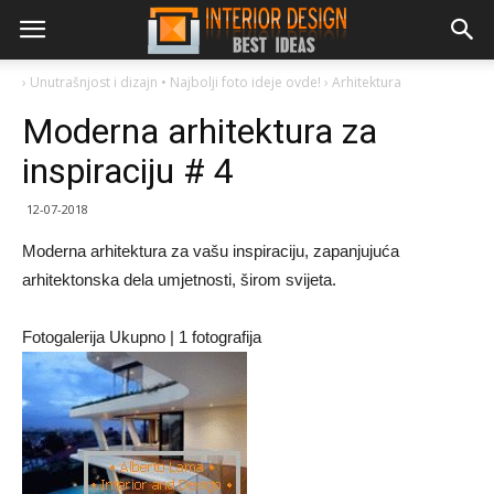
›
Unutrašnjost i dizajn • Najbolji foto ideje ovde!
›
Arhitektura
Moderna arhitektura za
inspiraciju # 4
12-07-2018
Moderna arhitektura za vašu inspiraciju, zapanjujuća
arhitektonska dela umjetnosti, širom svijeta.
Fotogalerija Ukupno | 1 fotografija