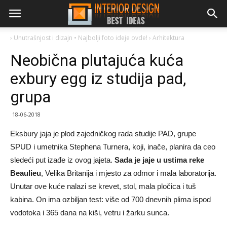
›
Unutrašnjost i dizajn • Najbolji foto ideje ovde!
›
Arhitektura
Neobična plutajuća kuća
exbury egg iz studija pad,
grupa
18-06-2018
Eksbury jaja je plod zajedničkog rada studije PAD, grupe
SPUD i umetnika Stephena Turnera, koji, inače, planira da ceo
sledeći put izađe iz ovog jajeta.
Sada je jaje u ustima reke
Beaulieu
, Velika Britanija i mjesto za odmor i mala laboratorija.
Unutar ove kuće nalazi se krevet, stol, mala pločica i tuš
kabina. On ima ozbiljan test: više od 700 dnevnih plima ispod
vodotoka i 365 dana na kiši, vetru i žarku sunca.