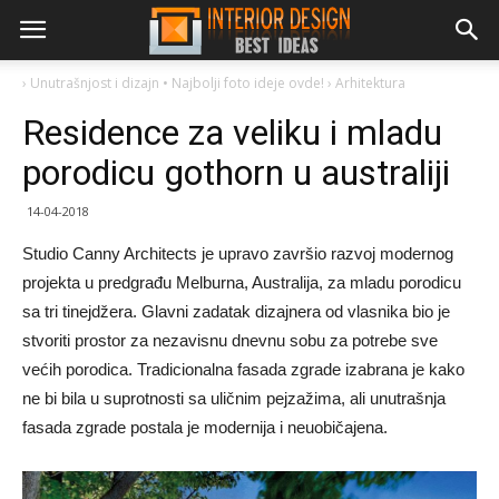
›
Unutrašnjost i dizajn • Najbolji foto ideje ovde!
›
Arhitektura
Residence za veliku i mladu
porodicu gothorn u australiji
14-04-2018
Studio Canny Architects je upravo završio razvoj modernog
projekta u predgrađu Melburna, Australija, za mladu porodicu
sa tri tinejdžera. Glavni zadatak dizajnera od vlasnika bio je
stvoriti prostor za nezavisnu dnevnu sobu za potrebe sve
većih porodica. Tradicionalna fasada zgrade izabrana je kako
ne bi bila u suprotnosti sa uličnim pejzažima, ali unutrašnja
fasada zgrade postala je modernija i neuobičajena.