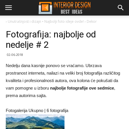
›
Unutrašnjost i dizajn • Najbolji foto ideje ovde!
›
Dekor
Fotografija: najbolje od
nedelje # 2
02-06-2018
Nedelju dana kasnije ponovo se vraćamo. Ubrzava
prostranost interneta, nailazi na veliki broj fotografija različitog
kvaliteta i profesionalnosti autora, ova kolona će pokušati da
vam pomogne u izboru
najbolje fotografije ove sedmice
,
prema autorima sajta.
Fotogalerija Ukupno | 6 fotografija