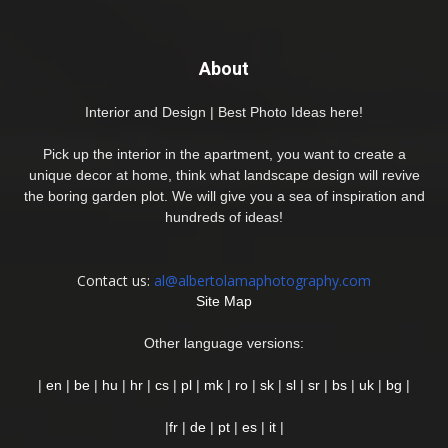
About
Interior and Design | Best Photo Ideas here!
Pick up the interior in the apartment, you want to create a
unique decor at home, think what landscape design will revive
the boring garden plot. We will give you a sea of inspiration and
hundreds of ideas!
Contact us:
al@albertolamaphotography.com
Site Map
Other language versions:
|
en
|
be
|
hu
|
hr
|
cs
|
pl
|
mk
|
ro
|
sk
|
sl
|
sr
|
bs
|
uk
|
bg
|
|
fr
|
de
|
pt
|
es
|
it
|