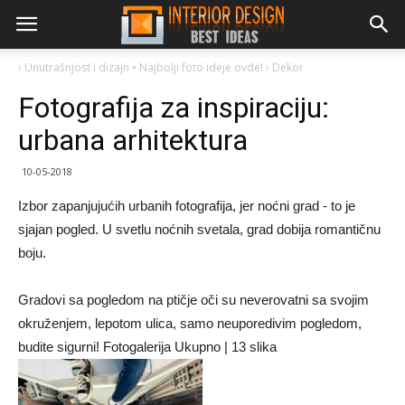
›
Unutrašnjost i dizajn • Najbolji foto ideje ovde!
›
Dekor
Fotografija za inspiraciju:
urbana arhitektura
10-05-2018
Izbor zapanjujućih urbanih fotografija, jer noćni grad - to je
sjajan pogled. U svetlu noćnih svetala, grad dobija romantičnu
boju.
Gradovi sa pogledom na ptičje oči su neverovatni sa svojim
okruženjem, lepotom ulica, samo neuporedivim pogledom,
budite sigurni! Fotogalerija Ukupno | 13 slika