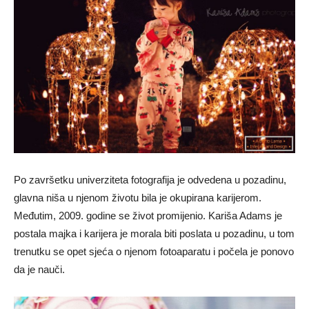
Po završetku univerziteta fotografija je odvedena u pozadinu,
glavna niša u njenom životu bila je okupirana karijerom.
Međutim, 2009. godine se život promijenio. Kariša Adams je
postala majka i karijera je morala biti poslata u pozadinu, u tom
trenutku se opet sjeća o njenom fotoaparatu i počela je ponovo
da je nauči.