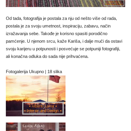
Od tada, fotografija je postala za nju od nešto više od rada,
postala je za svoju umetnost, inspiraciju, zabavu, način
izražavanja sebe. Takođe je korisno spasiti porodično
pamćenje. U njenom srcu, kaže Kariša, i dalje muči da ostavi
svoju karijeru u potpunosti i posvećuje se potpuniji fotografiji,
ali konačna odluka do sada nije prihvaćena.
Fotogalerija Ukupno | 18 slika