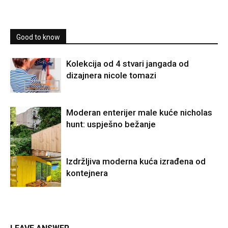
Good to know
Kolekcija od 4 stvari jangada od
dizajnera nicole tomazi
Moderan enterijer male kuće nicholas
hunt: uspješno bežanje
Izdržljiva moderna kuća izrađena od
kontejnera