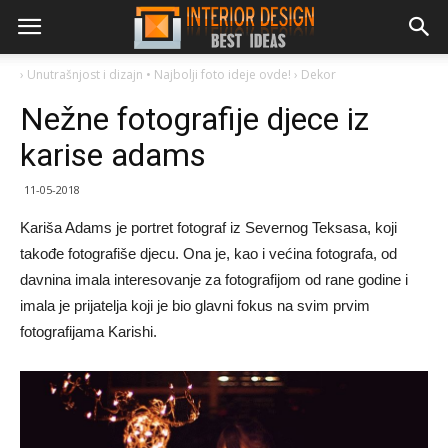
›
Unutrašnjost i dizajn • Najbolji foto ideje ovde!
›
Dekor
Nežne fotografije djece iz
karise adams
11-05-2018
Kariša Adams je portret fotograf iz Severnog Teksasa, koji
takođe fotografiše djecu. Ona je, kao i većina fotografa, od
davnina imala interesovanje za fotografijom od rane godine i
imala je prijatelja koji je bio glavni fokus na svim prvim
fotografijama Karishi.