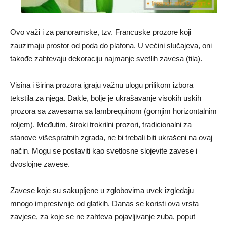
Ovo važi i za panoramske, tzv. Francuske prozore koji
zauzimaju prostor od poda do plafona. U većini slučajeva, oni
takođe zahtevaju dekoraciju najmanje svetlih zavesa (tila).
Visina i širina prozora igraju važnu ulogu prilikom izbora
tekstila za njega. Dakle, bolje je ukrašavanje visokih uskih
prozora sa zavesama sa lambrequinom (gornjim horizontalnim
roljem). Međutim, široki trokrilni prozori, tradicionalni za
stanove višespratnih zgrada, ne bi trebali biti ukrašeni na ovaj
način. Mogu se postaviti kao svetlosne slojevite zavese i
dvoslojne zavese.
Zavese koje su sakupljene u zglobovima uvek izgledaju
mnogo impresivnije od glatkih. Danas se koristi ova vrsta
zavjese, za koje se ne zahteva pojavljivanje zuba, poput