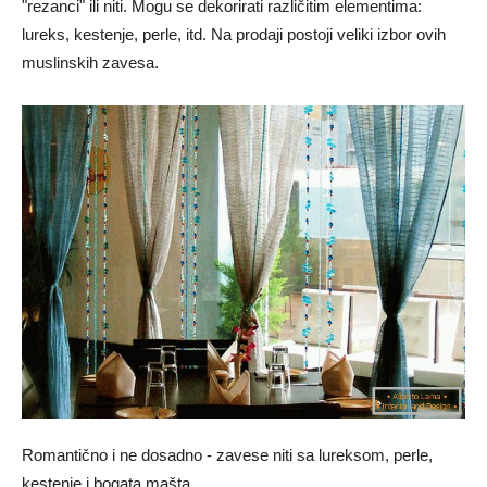
"rezanci" ili niti. Mogu se dekorirati različitim elementima:
lureks, kestenje, perle, itd. Na prodaji postoji veliki izbor ovih
muslinskih zavesa.
Romantično i ne dosadno - zavese niti sa lureksom, perle,
kestenje i bogata mašta.