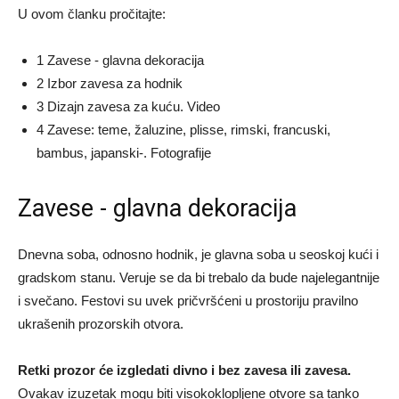
U ovom članku pročitajte:
1 Zavese - glavna dekoracija
2 Izbor zavesa za hodnik
3 Dizajn zavesa za kuću. Video
4 Zavese: teme, žaluzine, plisse, rimski, francuski,
bambus, japanski-. Fotografije
Zavese - glavna dekoracija
Dnevna soba, odnosno hodnik, je glavna soba u seoskoj kući i
gradskom stanu. Veruje se da bi trebalo da bude najelegantnije
i svečano. Festovi su uvek pričvršćeni u prostoriju pravilno
ukrašenih prozorskih otvora.
Retki prozor će izgledati divno i bez zavesa ili zavesa.
Ovakav izuzetak mogu biti visokoklopljene otvore sa tanko