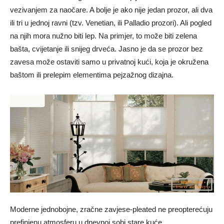
vezivanjem za naočare. A bolje je ako nije jedan prozor, ali dva
ili tri u jednoj ravni (tzv. Venetian, ili Palladio prozori). Ali pogled
na njih mora nužno biti lep. Na primjer, to može biti zelena
bašta, cvijetanje ili snijeg drveća. Jasno je da se prozor bez
zavesa može ostaviti samo u privatnoj kući, koja je okružena
baštom ili prelepim elementima pejzažnog dizajna.
Moderne jednobojne, zračne zavjese-pleated ne preopterećuju
prefinjenu atmosferu u dnevnoj sobi stare kuće.