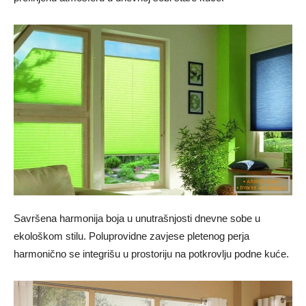
Savršena harmonija boja u unutrašnjosti dnevne sobe u
ekološkom stilu. Poluprovidne zavjese pletenog perja
harmonično se integrišu u prostoriju na potkrovlju podne kuće.