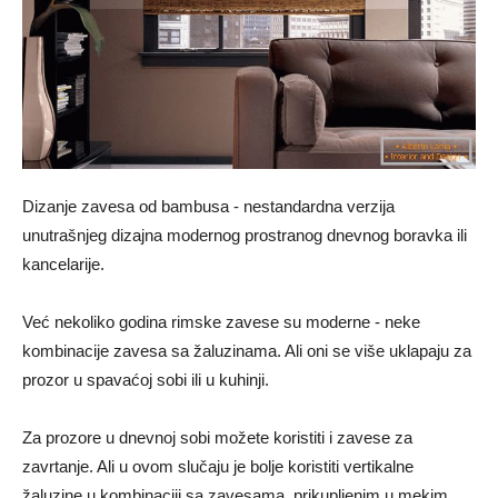
Dizanje zavesa od bambusa - nestandardna verzija
unutrašnjeg dizajna modernog prostranog dnevnog boravka ili
kancelarije.
Već nekoliko godina rimske zavese su moderne - neke
kombinacije zavesa sa žaluzinama. Ali oni se više uklapaju za
prozor u spavaćoj sobi ili u kuhinji.
Za prozore u dnevnoj sobi možete koristiti i zavese za
zavrtanje. Ali u ovom slučaju je bolje koristiti vertikalne
žaluzine u kombinaciji sa zavesama, prikupljenim u mekim