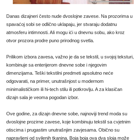
Danas dizajneri često nude dvoslojne zavese. Na prozorima u
spavaćoj sobi se odlično uklapaju, jer stvaraju dodatnu
atmosferu intimnosti. Ali mogu ići u dnevnu sobu, ako kroz
otvor prozora prodre puno prirodnog svetla.
Prilikom izbora zavesa, važno je da se tekstil, u svojoj teksturi,
kombinuje sa enterijerom dnevne sobe i njegovim
dimenzijama. Teški tekstilni predmeti apsolutno neće
odgovarati, na primer, unutrašnjost u modernom
minimalističkom ili hi-tech stilu ili potkrovlju. A za klasičan
dizajn sala je veoma pogodan izbor.
Ove godine, za dizajn dnevne sobe, najnoviji trend moda su
dvoslojne prozirne zavese, koje kombinuju tekstil sa cvjetnim
otiscima i prugastim unutrašnjim zavjesama. Obično su
napravljeni od svilenih tkanina. Boja boja ova dva sloja može