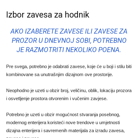
Izbor zavesa za hodnik
AKO IZABERETE ZAVESE ILI ZAVESE ZA
PROZOR U DNEVNOJ SOBI, POTREBNO
JE RAZMOTRITI NEKOLIKO POENA.
Pre svega, potrebno je odabrati zavese, koje će u boji i stilu biti
kombinovane sa unutrašnjim dizajnom ove prostorije.
Neophodno je uzeti u obzir broj, veličinu, oblik, lokaciju prozora
i osvetljenje prostora otvorenim i vučenim zavjese.
Potrebno je uzeti u obzir mogućnost stvaranja posebnog,
modernog enterijera koristeći nove trendove u umjetnosti
dizajna enterijera i savremenih materijala za izradu zavesa,