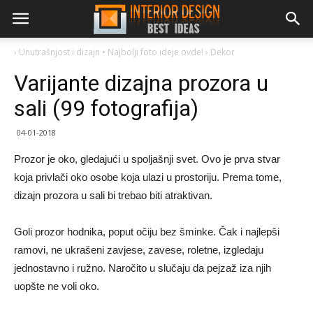
›
Unutrašnjost i dizajn • Najbolji foto ideje ovde!
›
Dekor
Varijante dizajna prozora u
sali (99 fotografija)
04-01-2018
Prozor je oko, gledajući u spoljašnji svet. Ovo je prva stvar
koja privlači oko osobe koja ulazi u prostoriju. Prema tome,
dizajn prozora u sali bi trebao biti atraktivan.
Goli prozor hodnika, poput očiju bez šminke. Čak i najlepši
ramovi, ne ukrašeni zavjese, zavese, roletne, izgledaju
jednostavno i ružno. Naročito u slučaju da pejzaž iza njih
uopšte ne voli oko.