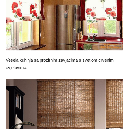
Vesela kuhinja sa prozirnim zavjacima s svetlom crvenim
cvjetovima.