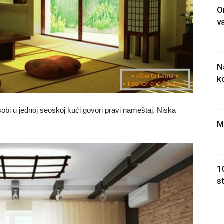
O
v
N
k
bi u jednoj seoskoj kući govori pravi nameštaj. Niska
M
1
s