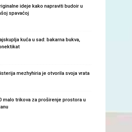
riginalne ideje kako napraviti budoir u
ašoj spavaćoj
ajskuplja kuća u sad: bakarna bukva,
onektikat
isterija mezhyhiria je otvorila svoja vrata
0 malo trikova za proširenje prostora u
tanu