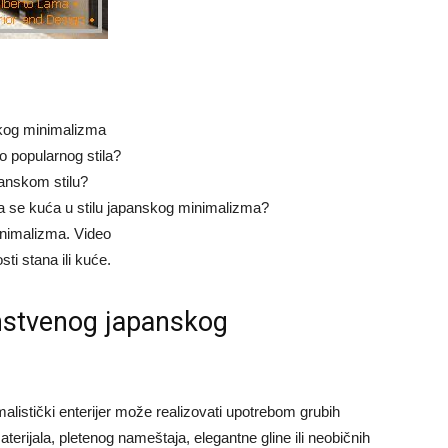
skog minimalizma
o popularnog stila?
panskom stilu?
a se kuća u stilu japanskog minimalizma?
inimalizma. Video
ti stana ili kuće.
instvenog japanskog
malistički enterijer može realizovati upotrebom grubih
materijala, pletenog nameštaja, elegantne gline ili neobičnih