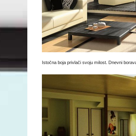
Istočna boja privlači svoju milost. Dnevni borav