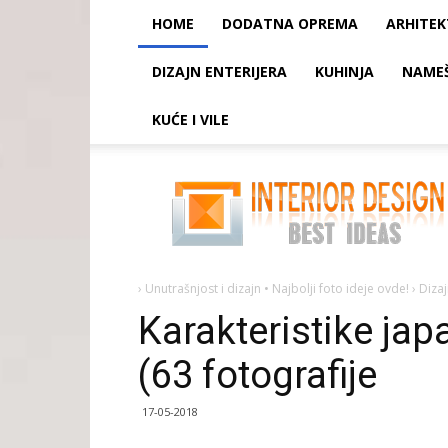
HOME
DODATNA OPREMA
ARHITE
DIZAJN ENTERIJERA
KUHINJA
NAME
KUĆE I VILE
Karakteristike
japanskog
minimalizma
(63
fotografije
›
Unutrašnjost i dizajn • Najbolji foto ideje ovde!
›
Diza
Karakteristike ja
(63 fotografije
17-05-2018