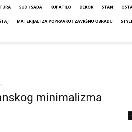
KTURA
SUD I SADA
KUPATILO
DEKOR
STAN
OST
ŠTAJ
MATERIJALI ZA POPRAVKU I ZAVRŠNU OBRADU
STYL
jn
panskog minimalizma