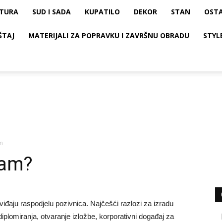
KTURA
SUD I SADA
KUPATILO
DEKOR
STAN
OST
ŠTAJ
MATERIJALI ZA POPRAVKU I ZAVRŠNU OBRADU
STYL
jn
ram?
dviđaju raspodjelu pozivnica. Najčešći razlozi za izradu
iplomiranja, otvaranje izložbe, korporativni događaj za