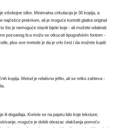
je višebojne slike. Minimalna cirkulacija je 30 kopija, a
 najčešće prekriven, ali je moguće koristiti glatka original
to što je nemoguće staviti bijele boje - ali možete odabrati
e pozvanog lica može se otkucati tipografskim fontom -
ođe, plus ove metode je da je vrlo čest i da možete kupiti
nih kopija. Metod je relativno jeftin, ali se retko zahteva -
la.
 ili događaja. Koriste se na papiru bilo koje teksture,
iskivanje, moguće je dobiti obrazac olakšanja pomoću