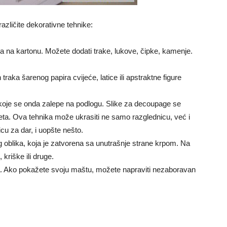
azličite dekorativne tehnike:
ika na kartonu. Možete dodati trake, lukove, čipke, kamenje.
traka šarenog papira cvijeće, latice ili apstraktne figure
 koje se onda zalepe na podlogu. Slike za decoupage se
pleta. Ova tehnika može ukrasiti ne samo razglednicu, već i
icu za dar, i uopšte nešto.
kog oblika, koja je zatvorena sa unutrašnje strane krpom. Na
 kriške ili druge.
na. Ako pokažete svoju maštu, možete napraviti nezaboravan