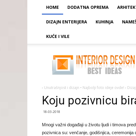
HOME
DODATNA OPREMA
ARHITE
DIZAJN ENTERIJERA
KUHINJA
NAME
KUĆE I VILE
Koju
pozivnicu
biram?
›
Unutrašnjost i dizajn • Najbolji foto ideje ovde!
›
Diza
Koju pozivnicu bi
18-03-2018
Mnogi važni događaji u životu ljudi i timova pre
pozivnica su: venčanje, godišnjica, ceremonija d