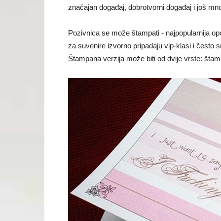
značajan događaj, dobrotvorni događaj i još mn
Pozivnica se može štampati - najpopularnija opcij
za suvenire izvorno pripadaju vip-klasi i često
Štampana verzija može biti od dvije vrste: štam