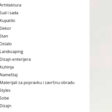
Arhitektura
Sud i sada
Kupatilo
Dekor
Stan
Ostalo
Landscaping
Dizajn enterijera
Kuhinja
Nameštaj
Materijali za popravku i završnu obradu
Styles
Sobe
Dizajn