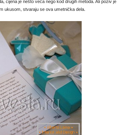
, cijena je nešto veća nego kod drugih metoda. Ali poziv je
im ukusom, stvaraju se ova umetnička dela.