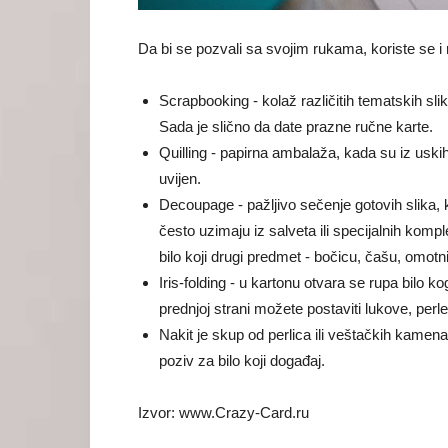
Da bi se pozvali sa svojim rukama, koriste se i r
Scrapbooking - kolaž različitih tematskih sl
Sada je slično da date prazne ručne karte.
Quilling - papirna ambalaža, kada su iz uskih 
uvijen.
Decoupage - pažljivo sečenje gotovih slika,
često uzimaju iz salveta ili specijalnih kom
bilo koji drugi predmet - bočicu, čašu, omotn
Iris-folding - u kartonu otvara se rupa bilo 
prednjoj strani možete postaviti lukove, perle,
Nakit je skup od perlica ili veštačkih kame
poziv za bilo koji događaj.
Izvor: www.Crazy-Card.ru