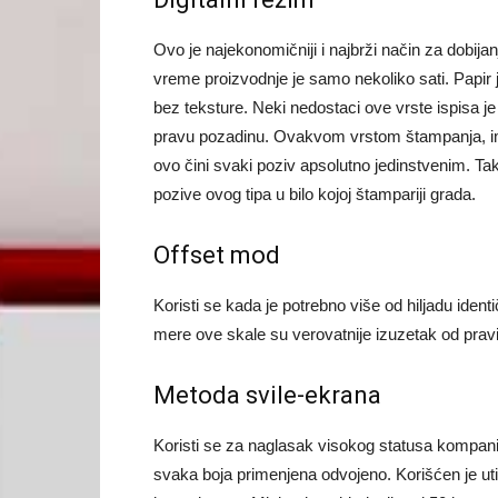
Ovo je najekonomičniji i najbrži način za dobijan
vreme proizvodnje je samo nekoliko sati. Papir je
bez teksture. Neki nedostaci ove vrste ispisa je 
pravu pozadinu. Ovakvom vrstom štampanja, im
ovo čini svaki poziv apsolutno jedinstvenim. Tak
pozive ovog tipa u bilo kojoj štampariji grada.
Offset mod
Koristi se kada je potrebno više od hiljadu identič
mere ove skale su verovatnije izuzetak od pravi
Metoda svile-ekrana
Koristi se za naglasak visokog statusa kompanije
svaka boja primenjena odvojeno. Korišćen je ut