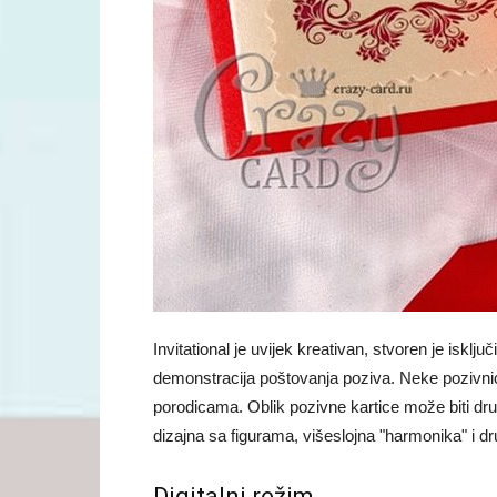
Invitational je uvijek kreativan, stvoren je isklj
demonstracija poštovanja poziva. Neke pozivni
porodicama. Oblik pozivne kartice može biti druga
dizajna sa figurama, višeslojna "harmonika" i 
Digitalni režim