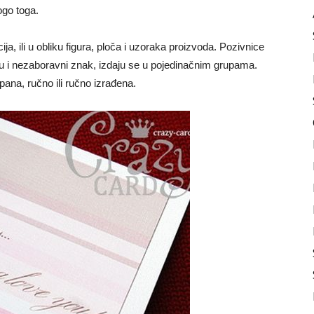
ogo toga.
a, ili u obliku figura, ploča i uzoraka proizvoda. Pozivnice
 su i nezaboravni znak, izdaju se u pojedinačnim grupama.
pana, ručno ili ručno izrađena.