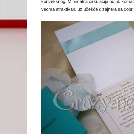
konveksnog. Minimalna cirkulacija od 50 komada
veoma atraktivan, uz učešće dizajnera sa dobr