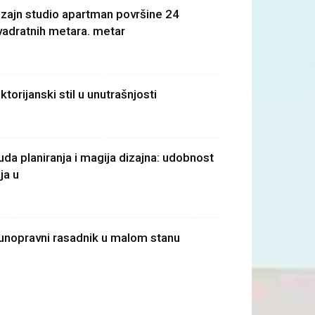
izajn studio apartman površine 24
vadratnih metara. metar
ktorijanski stil u unutrašnjosti
uda planiranja i magija dizajna: udobnost
ja u
unopravni rasadnik u malom stanu