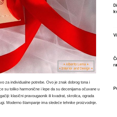
D
k
Vi
Č
ra
učivo za individualne potrebe. Ovo je znak dobrog tona i
P
ce su toliko harmonične i lepe da su decenijama očuvane u
čiji: klasični pravougaonik ili kvadrat, skrolica, ograda
drugi. Moderno štampanje ima sledeće tehnike proizvodnje.