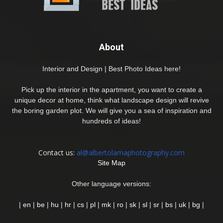
About
Interior and Design | Best Photo Ideas here!
Pick up the interior in the apartment, you want to create a
unique decor at home, think what landscape design will revive
the boring garden plot. We will give you a sea of inspiration and
hundreds of ideas!
Contact us:
al@albertolamaphotography.com
Site Map
Other language versions:
|
en
|
be
|
hu
|
hr
|
cs
|
pl
|
mk
|
ro
|
sk
|
sl
|
sr
|
bs
|
uk
|
bg
|