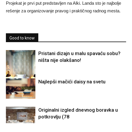
Projekat je prvi put predstavljen na Alki. Landa sto je najbolje
rešenje za organizovanje pravog i praktičnog radnog mesta.
Good to know
Pristani dizajn u malu spavaću sobu?
ništa nije olakšano!
Najlepši mačići daisy na svetu
Originalni izgled dnevnog boravka u
potkrovlju (78