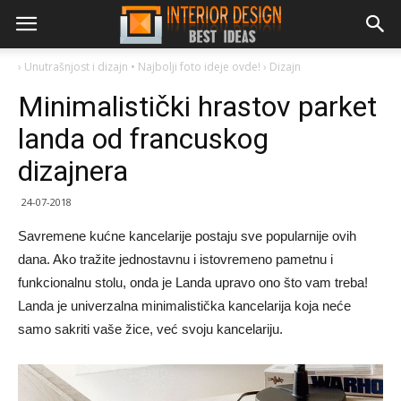
›
Unutrašnjost i dizajn • Najbolji foto ideje ovde!
›
Dizajn
Minimalistički hrastov parket
landa od francuskog
dizajnera
24-07-2018
Savremene kućne kancelarije postaju sve popularnije ovih
dana. Ako tražite jednostavnu i istovremeno pametnu i
funkcionalnu stolu, onda je Landa upravo ono što vam treba!
Landa je univerzalna minimalistička kancelarija koja neće
samo sakriti vaše žice, već svoju kancelariju.