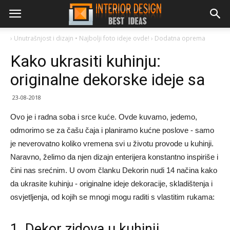
›
Unutrašnjost i dizajn • Najbolji foto ideje ovde!
›
Dodatna oprema
Kako ukrasiti kuhinju:
originalne dekorske ideje sa
23-08-2018
Ovo je i radna soba i srce kuće. Ovde kuvamo, jedemo,
odmorimo se za čašu čaja i planiramo kućne poslove - samo
je neverovatno koliko vremena svi u životu provode u kuhinji.
Naravno, želimo da njen dizajn enterijera konstantno inspiriše i
čini nas srećnim. U ovom članku Dekorin nudi 14 načina kako
da ukrasite kuhinju - originalne ideje dekoracije, skladištenja i
osvjetljenja, od kojih se mnogi mogu raditi s vlastitim rukama:
1. Dekor zidova u kuhinji