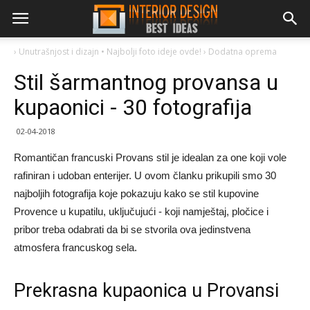
›
Unutrašnjost i dizajn • Najbolji foto ideje ovde!
›
Dodatna oprema
Stil šarmantnog provansa u
kupaonici - 30 fotografija
02-04-2018
Romantičan francuski Provans stil je idealan za one koji vole
rafiniran i udoban enterijer. U ovom članku prikupili smo 30
najboljih fotografija koje pokazuju kako se stil kupovine
Provence u kupatilu, uključujući - koji namještaj, pločice i
pribor treba odabrati da bi se stvorila ova jedinstvena
atmosfera francuskog sela.
Prekrasna kupaonica u Provansi