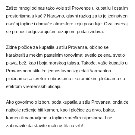
Zašto mnogi od nas tako vole stil Provence u kupatilu i ostalim
prostorijama u kući? Naravno, glavni razlog za to je jedinstveni
osećaj topline i domaće atmosfere koju poseduje. Ovaj osećaj
se prenosi odgovarajućim dizajnom poda i zidova.
Zidne pločice za kupatila u stilu Provansa, obično se
karakterišu mekim pastelnim tonovima: svetlo zelena, svetlo
plava, bež, kao i boja morskog talasa. Takođe, vaše kupatilo u
Provansnom stilu će jednostavno izgledati šarmantno
pločicama sa cvetnim obrascima i keramičkim pločicama sa
efektom vremenskih uticaja.
Ako govorimo o izboru poda kupatila u stilu Provansa, onda će
najbolje rešenje biti kamen, kao i pločice za drvo, bakar,
kamen ili napravljene u toplim smeđim nijansama. I ne
zaboravite da stavite mali rustik na vrh!