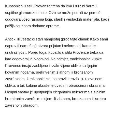
Kupaonica u stilu Provansa treba da ima i ruralni šarm i
suptilne glamurozne note. Ovo se može postići uz pomoć
odgovarajućeg raspona boja, starih i veštačkih materijala, kao i
pažljivog izbora dodatne opreme.
Antički ili veštački stari namještaj (pročitajte članak Kako sami
napraviti nameštaj) stvara prijatan i neformalni karakter
unutrašnjosti. Pored toga, kupatilo u stilu Provence treba da
ima odgovarajući vodovod. Na primjer, tradicionalne kupke
Provence imaju zaobljene ili zakrivljene oblike sa lijepim
kovanim nogama, prekrivenim zlatnom ili bronzanom
završnicom. Umivaonici se, po pravilu, razlikuju u ovalnom
obliku, a tuš kabine ukrašene cvetnim obrascima i ukrasima.
Ukupni sastav je upotpunjen elegantnim mikserima s sjajnim
hromiranim završnim slojem ili zlatnom, bronzanom ili srebro
završnom obradom.