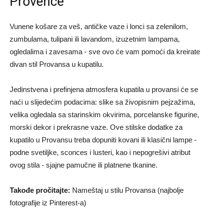
Provence
Vunene košare za veš, antičke vaze i lonci sa zelenilom,
zumbulama, tulipani ili lavandom, izuzetnim lampama,
ogledalima i zavesama - sve ovo će vam pomoći da kreirate
divan stil Provansa u kupatilu.
Jedinstvena i prefinjena atmosfera kupatila u provansi će se
naći u slijedećim podacima: slike sa živopisnim pejzažima,
velika ogledala sa starinskim okvirima, porcelanske figurine,
morski dekor i prekrasne vaze. Ove stilske dodatke za
kupatilo u Provansu treba dopuniti kovani ili klasični lampe -
podne svetiljke, sconces i lusteri, kao i nepogrešivi atribut
ovog stila - sjajne pamučne ili platnene tkanine.
Takođe pročitajte:
Nameštaj u stilu Provansa (najbolje
fotografije iz Pinterest-a)