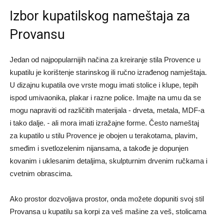
Izbor kupatilskog nameštaja za
Provansu
Jedan od najpopularnijih načina za kreiranje stila Provence u
kupatilu je korištenje starinskog ili ručno izrađenog namještaja.
U dizajnu kupatila ove vrste mogu imati stolice i klupe, tepih
ispod umivaonika, plakar i razne police. Imajte na umu da se
mogu napraviti od različitih materijala - drveta, metala, MDF-a
i tako dalje.
- ali mora imati izražajne forme. Često nameštaj
za kupatilo u stilu Provence je obojen u terakotama, plavim,
smeđim i svetlozelenim nijansama, a takođe je dopunjen
kovanim i uklesanim detaljima, skulpturnim drvenim ručkama i
cvetnim obrascima.
Ako prostor dozvoljava prostor, onda možete dopuniti svoj stil
Provansa u kupatilu sa korpi za veš mašine za veš, stolicama